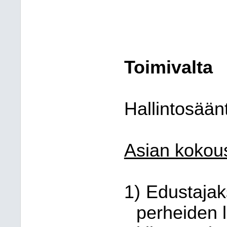
Toimivalta
Hallintosään
Asian kokous
1)
Edustajaks
perheiden l