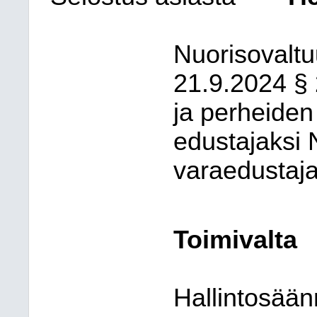
Nuorisovalt
21.9.2024 § 
ja perheiden
edustajaksi 
varaedustaj
Toimivalta
Hallintosään