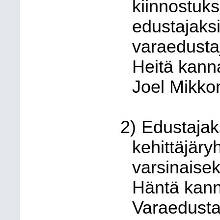
kiinnostuks
edustajaksi
varaedusta
Heitä kanna
Joel Mikko
2)
Edustajak
kehittäjäry
varsinaisek
Häntä kanna
Varaedustaj