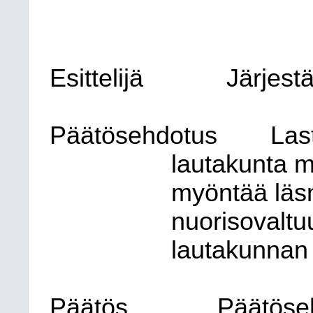
Esittelijä
Järjest
Päätösehdotus
Las
lautakunta m
myöntää läs
nuorisovaltuu
lautakunnan
Päätös
Päätöseh