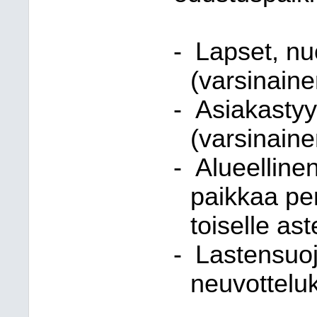
-
Lapset, nu
(varsinaine
-
Asiakastyy
(varsinaine
-
Alueelline
paikkaa per
toiselle ast
-
Lastensuoj
neuvotteluk