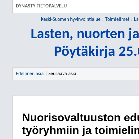
DYNASTY TIETOPALVELU
Keski-Suomen hyvinvointialue
Toimielimet
La
Lasten, nuorten j
Pöytäkirja 25
Edellinen asia
| Seuraava asia
Nuorisovaltuuston ed
työryhmiin ja toimieli