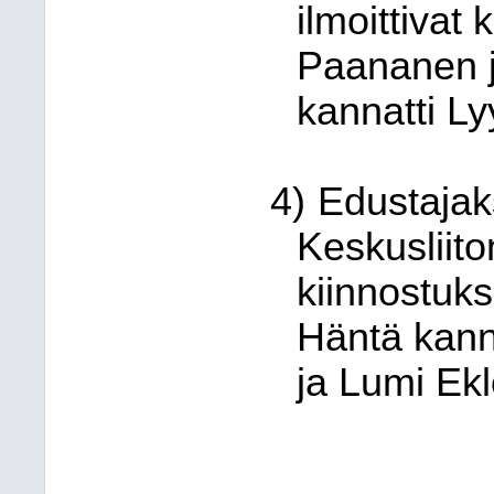
ilmoittivat
Paananen j
kannatti Ly
4)
Edustajak
Keskusliito
kiinnostuk
Häntä kann
ja Lumi Ekl