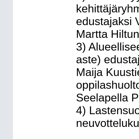
kehittäjäryh
edustajaksi 
Martta Hiltu
3) Alueellis
aste) edustaj
Maija Kuusti
oppilashuol
Seelapella 
4) Lastensuo
neuvotteluk