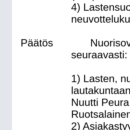
4) Lastensuo
neuvotteluku
Päätös
Nuorisov
seuraavasti:
1) Lasten, n
lautakuntaan
Nuutti Peura
Ruotsalainen
2) Asiakasty