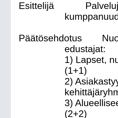
Esittelijä
Palveluj
kumppanuud
Päätösehdotus
Nuo
edustajat:
1) Lapset, n
(1+1)
2) Asiakasty
kehittäjäryh
3) Alueellis
(2+2)