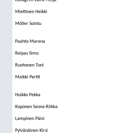
Lundgrén-Laine Heljä
Miettinen Heikki
Möller Sointu
Paahto Marena
Reipas Simo
Ruohonen Toni
Malkki Pertti
Huikko Pekka
Koponen Sanna-Riikka
Lampinen Päivi
Pylvänäinen Kirsi