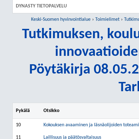
DYNASTY TIETOPALVELU
Keski-Suomen hyvinvointialue
Toimielimet
Tutkimu
Tutkimuksen, koulu
innovaatioid
Pöytäkirja 08.05.2
Tar
Pykälä
Otsikko
10
Kokouksen avaaminen ja läsnäolijoiden toteam
11
Laillisuus ja päätösvaltaisuus